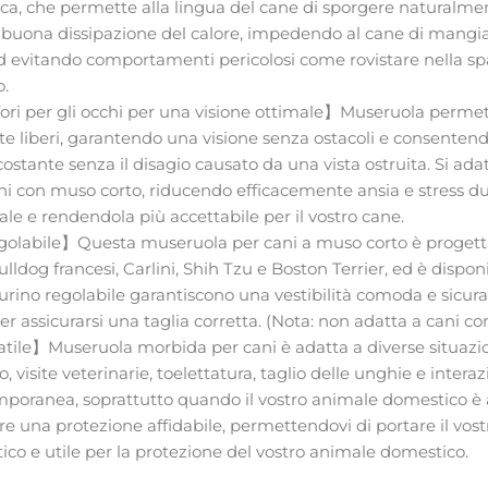
ca, che permette alla lingua del cane di sporgere naturalmen
buona dissipazione del calore, impedendo al cane di mangia
d evitando comportamenti pericolosi come rovistare nella s
o.
ri per gli occhi per una visione ottimale】Museruola permett
 liberi, garantendo una visione senza ostacoli e consentend
ostante senza il disagio causato da una vista ostruita. Si adat
ani con muso corto, riducendo efficacemente ansia e stress dura
le e rendendola più accettabile per il vostro cane.
golabile】Questa museruola per cani a muso corto è progett
ldog francesi, Carlini, Shih Tzu e Boston Terrier, ed è disponib
turino regolabile garantiscono una vestibilità comoda e sicura
per assicurarsi una taglia corretta. (Nota: non adatta a cani c
atile】Museruola morbida per cani è adatta a diverse situaz
visite veterinarie, toelettatura, taglio delle unghie e intera
mporanea, soprattutto quando il vostro animale domestico è
fre una protezione affidabile, permettendovi di portare il vos
tico e utile per la protezione del vostro animale domestico.