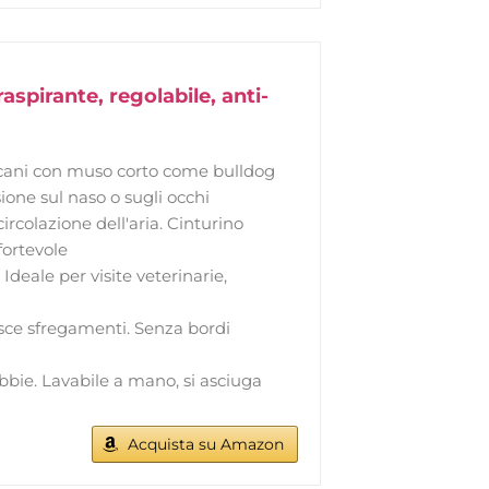
spirante, regolabile, anti-
r cani con muso corto come bulldog
one sul naso o sugli occhi
ircolazione dell'aria. Cinturino
fortevole
deale per visite veterinarie,
disce sfregamenti. Senza bordi
ibbie. Lavabile a mano, si asciuga
Acquista su Amazon