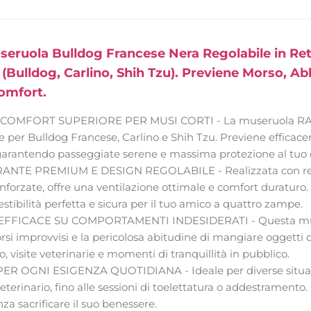
uola Bulldog Francese Nera Regolabile in Rete 
(Bulldog, Carlino, Shih Tzu). Previene Morso, A
omfort.
COMFORT SUPERIORE PER MUSI CORTI - La museruola RA
 per Bulldog Francese, Carlino e Shih Tzu. Previene efficac
 garantendo passeggiate serene e massima protezione al tuo 
ANTE PREMIUM E DESIGN REGOLABILE - Realizzata con rete
inforzate, offre una ventilazione ottimale e comfort duraturo
estibilità perfetta e sicura per il tuo amico a quattro zampe.
FICACE SU COMPORTAMENTI INDESIDERATI - Questa muser
orsi improvvisi e la pericolosa abitudine di mangiare oggetti d
 visite veterinarie e momenti di tranquillità in pubblico.
ER OGNI ESIGENZA QUOTIDIANA - Ideale per diverse situazio
 veterinario, fino alle sessioni di toelettatura o addestramento.
za sacrificare il suo benessere.