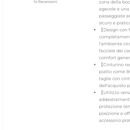
zona della boc
14 Recensioni
agevole e una 
passeggiate e
sicuro e pratic
【Design con fo
completamente
l'ambiente circ
facciale dei c
comfort genera
【Cinturino re
piatto come Bul
taglie con cin
dell'acquisto 
【Utilizzo vers
addestramento, 
protezione te
posizione e of
accessorio pra