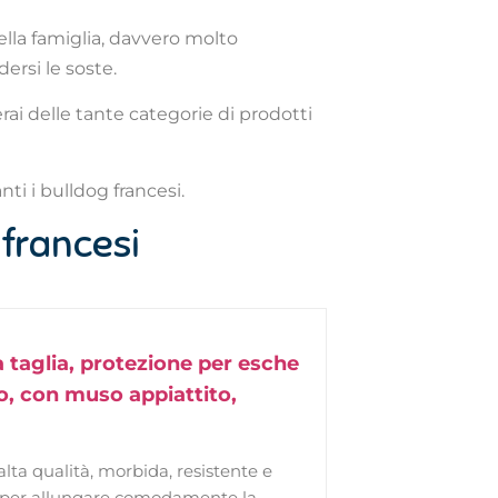
ella famiglia, davvero molto
ersi le soste.
ai delle tante categorie di prodotti
ti i bulldog francesi.
 francesi
 taglia, protezione per esche
o, con muso appiattito,
alta qualità, morbida, resistente e
nte per allungare comodamente la