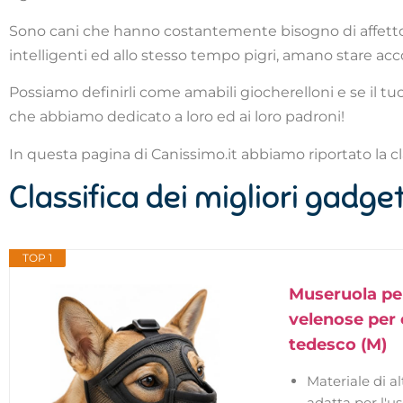
Sono cani che hanno costantemente bisogno di affetto e 
intelligenti ed allo stesso tempo pigri, amano stare acco
Possiamo definirli come amabili giocherelloni e se il t
che abbiamo dedicato a loro ed ai loro padroni!
In questa pagina di Canissimo.it abbiamo riportato la cla
Classifica dei migliori gadg
TOP 1
Museruola per
velenose per 
tedesco (M)
Materiale di al
adatta per l'u