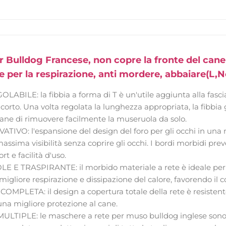
 Bulldog Francese, non copre la fronte del cane
le per la respirazione, anti mordere, abbaiare(L,N
ABILE: la fibbia a forma di T è un'utile aggiunta alla fasci
corto. Una volta regolata la lunghezza appropriata, la fibbia
ane di rimuovere facilmente la museruola da solo.
IVO: l'espansione del design del foro per gli occhi in una 
assima visibilità senza coprire gli occhi. I bordi morbidi pre
t e facilità d'uso.
E TRASPIRANTE: il morbido materiale a rete è ideale per l
igliore respirazione e dissipazione del calore, favorendo il c
PLETA: il design a copertura totale della rete è resistente a
 una migliore protezione al cane.
LTIPLE: le maschere a rete per muso bulldog inglese sono di