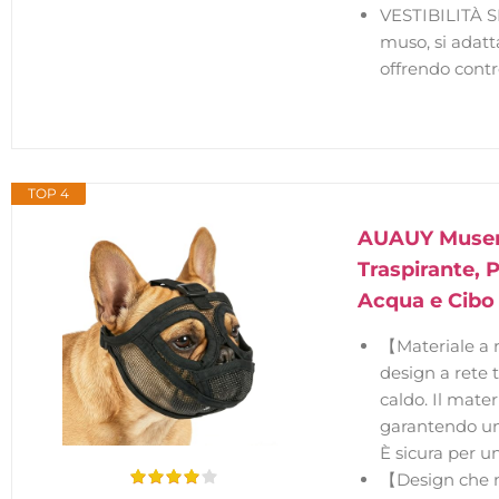
VESTIBILITÀ S
muso, si adatt
offrendo contr
TOP 4
AUAUY Museru
Traspirante, P
Acqua e Cibo 
【Materiale a 
design a rete 
caldo. Il mater
garantendo una
È sicura per u
【Design che no