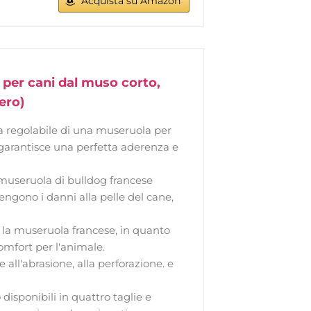
Acquista su Amazon
 per cani dal muso corto,
ero)
a regolabile di una museruola per
 garantisce una perfetta aderenza e
museruola di bulldog francese
vengono i danni alla pelle del cane,
a museruola francese, in quanto
omfort per l'animale.
ll'abrasione, alla perforazione. e
sponibili in quattro taglie e