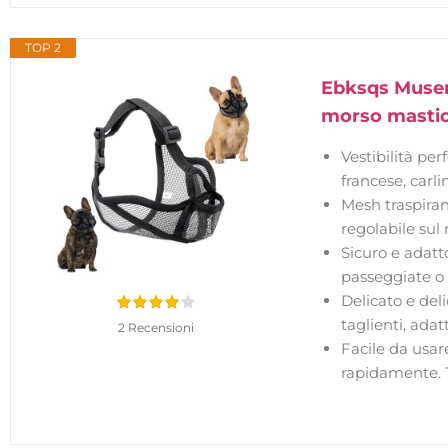
TOP 2
Ebksqs Museru
morso mastica
Vestibilità pe
francese, carl
Mesh traspirant
regolabile sul 
Sicuro e adatt
passeggiate o 
Delicato e del
taglienti, adat
2 Recensioni
Facile da usar
rapidamente. Ta