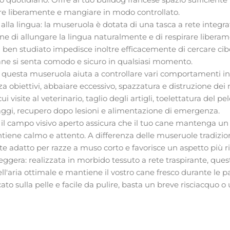
are liberamente e mangiare in modo controllato.
alla lingua: la museruola è dotata di una tasca a rete integr
ne di allungare la lingua naturalmente e di respirare liber
ben studiato impedisce inoltre efficacemente di cercare cib
cane si senta comodo e sicuro in qualsiasi momento.
: questa museruola aiuta a controllare vari comportamenti i
a obiettivi, abbaiare eccessivo, spazzatura e distruzione dei 
 cui visite al veterinario, taglio degli artigli, toelettatura del
aggi, recupero dopo lesioni e alimentazione di emergenza.
: il campo visivo aperto assicura che il tuo cane mantenga un 
ntiene calmo e attento. A differenza delle museruole tradizio
e adatto per razze a muso corto e favorisce un aspetto più ril
leggera: realizzata in morbido tessuto a rete traspirante, qu
ll'aria ottimale e mantiene il vostro cane fresco durante le pa
cato sulla pelle e facile da pulire, basta un breve risciacquo 