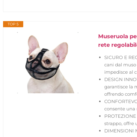
TOP 5
Museruola per
rete regolabi
SICURO E REGOL
cani dal muso 
impedisce al c
DESIGN INNOVAT
garantisce la m
offrendo comfor
CONFORTEVOLE 
consente una m
PROTEZIONE COM
strappo, offre
DIMENSIONI MU