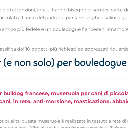
di attenzioni, infatti hanno bisogno di sentirsi parte d
ccolati a fianco del padrone per fare lunghi pisolini o god
uo amico più fedele è un bouledogue francese ti innamorer
ssifica dei 10 oggetti più richiesti ed apprezzati riguardan
et (e non solo) per bouledogue
 bulldog francese, museruola per cani di piccola
cani, in rete, anti-morsione, masticazione, abbai
ta qualità: questa museruola è realizzata in tessuto a rete di 
so quotidiano. Offre al tuo bulldog francese spazio sufficie