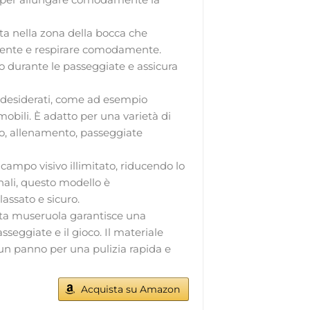
ata nella zona della bocca che
amente e respirare comodamente.
o durante le passeggiate e assicura
ndesiderati, come ad esempio
mobili. È adatto per una varietà di
 pelo, allenamento, passeggiate
campo visivo illimitato, riducendo lo
nali, questo modello è
assato e sicuro.
esta museruola garantisce una
sseggiate e il gioco. Il materiale
o un panno per una pulizia rapida e
Acquista su Amazon