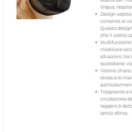
lingua, respir
Design adatto 
consente al ca
Questo design 
che il vostro 
Multifunzione
masticare senz
situazioni, tra
quotidiane, vi
Visione chiara
stress e lo ma
particolarment
Traspirante e 
circolazione de
leggero è deli
senza sforzo.