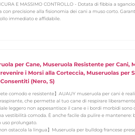
ICURA E MASSIMO CONTROLLO - Dotata di fibbia a sgancio rap
a con precisione alla fisionomia dei cani a muso corto. Garanti
ollo immediato e affidabile.
ola per Cane, Museruola Resistente per Cani, M
revenire i Morsi alla Corteccia, Museruolas per S
Consentiti (Nero, S)
rete comodo e resistente】AUAUY museruola per cani è realizz
traspirante, che permette al tuo cane di respirare liberamente
iale leggero non appesantisce il cane e i bordi morbidi sono del
 vestibilità comoda. È anche facile da pulire e mantenere: b
n uso prolungato.
n ostacola la lingua】Museruola per bulldog francese present