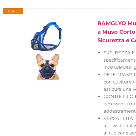
TOP 3
RAMGLYO Muser
a Muso Corto 
Sicurezza e C
SICUREZZA E 
specificamente
indesiderate,
RETE TRASPIR
con cuciture r
assicura una v
CONTROLLO EF
eccessivo, i m
addestramento,
VERSATILITÀ P
alle visite dal
al tuo cane sen