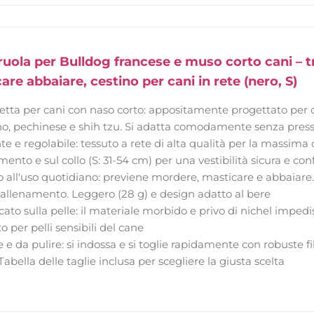
ola per Bulldog francese e muso corto cani – tra
re abbaiare, cestino per cani in rete (nero, S)
rfetta per cani con naso corto: appositamente progettato pe
ino, pechinese e shih tzu. Si adatta comodamente senza pressi
e e regolabile: tessuto a rete di alta qualità per la massima c
mento e sul collo (S: 31-54 cm) per una vestibilità sicura e con
o all'uso quotidiano: previene mordere, masticare e abbaiare. I
allenamento. Leggero (28 g) e design adatto al bere
icato sulla pelle: il materiale morbido e privo di nichel impe
to per pelli sensibili del cane
e e da pulire: si indossa e si toglie rapidamente con robuste f
bella delle taglie inclusa per scegliere la giusta scelta