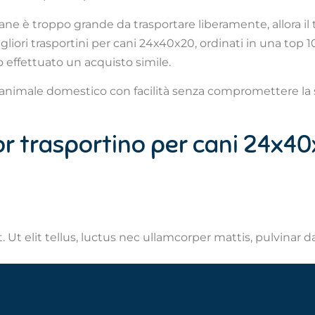
o cane è troppo grande da trasportare liberamente, allora il
igliori trasportini per cani 24x40x20, ordinati in una top
 effettuato un acquisto simile.
o animale domestico con facilità senza compromettere la s
lior trasportino per cani 24x4
 Ut elit tellus, luctus nec ullamcorper mattis, pulvinar d