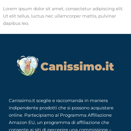
Lorem ipsum dolor sit amet, consectetur adipiscing elit.
Ut elit tellus, luctus nec ullamcorper mattis, pulvinar
dapibus leo.
Canissimo.it sceglie e raccomanda in maniera
indipendente prodotti che si possono acquistare
online. Partecipiamo al Programma Affiliazione
Amazon EU, un programma di affiliazione che
consente ai siti di percepire una commissione –