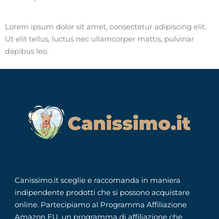
Lorem ipsum dolor sit amet, consectetur adipiscing elit.
Ut elit tellus, luctus nec ullamcorper mattis, pulvinar
dapibus leo.
Canissimo.it sceglie e raccomanda in maniera
indipendente prodotti che si possono acquistare
online. Partecipiamo al Programma Affiliazione
Amazon EU, un programma di affiliazione che