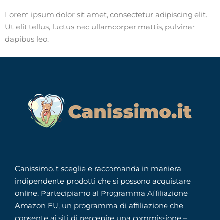
Lorem ipsum dolor sit amet, consectetur adipiscing elit.
Ut elit tellus, luctus nec ullamcorper mattis, pulvinar
dapibus leo.
Canissimo.it sceglie e raccomanda in maniera
indipendente prodotti che si possono acquistare
online. Partecipiamo al Programma Affiliazione
Amazon EU, un programma di affiliazione che
consente ai siti di percepire una commissione –