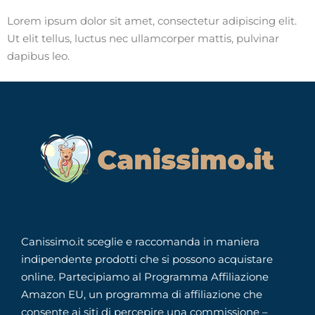
Lorem ipsum dolor sit amet, consectetur adipiscing elit.
Ut elit tellus, luctus nec ullamcorper mattis, pulvinar
dapibus leo.
Canissimo.it sceglie e raccomanda in maniera
indipendente prodotti che si possono acquistare
online. Partecipiamo al Programma Affiliazione
Amazon EU, un programma di affiliazione che
consente ai siti di percepire una commissione –