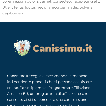
Lorem ipsum dolor sit amet, consectetur adipiscing elit.
Ut elit tellus, luctus nec ullamcorper mattis, pulvinar
dapibus leo.
Canissimo.it sceglie e raccomanda in maniera
indipendente prodotti che si possono acquistare
online. Partecipiamo al Programma Affiliazione
Amazon EU, un programma di affiliazione che
consente ai siti di percepire una commissione –
senza alcuna variazione del prezzo finale –