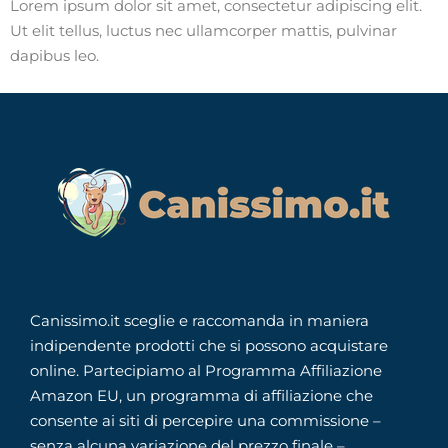
Lorem ipsum dolor sit amet, consectetur adipiscing elit.
Ut elit tellus, luctus nec ullamcorper mattis, pulvinar
dapibus leo.
Canissimo.it sceglie e raccomanda in maniera
indipendente prodotti che si possono acquistare
online. Partecipiamo al Programma Affiliazione
Amazon EU, un programma di affiliazione che
consente ai siti di percepire una commissione –
senza alcuna variazione del prezzo finale –