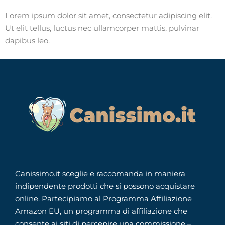
Lorem ipsum dolor sit amet, consectetur adipiscing elit.
Ut elit tellus, luctus nec ullamcorper mattis, pulvinar
dapibus leo.
Canissimo.it sceglie e raccomanda in maniera
indipendente prodotti che si possono acquistare
online. Partecipiamo al Programma Affiliazione
Amazon EU, un programma di affiliazione che
consente ai siti di percepire una commissione –