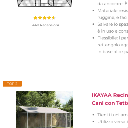
da ancorare. È 
Materiale resis
ruggine, è faci
Salvare lo spa
1.448 Recensioni
è in uso e con
Flessibile: i 
rettangolo agg
in base allo sp
TOP 2
IKAYAA Recin
Cani con Tett
Tieni i tuoi a
Utilizzo versat