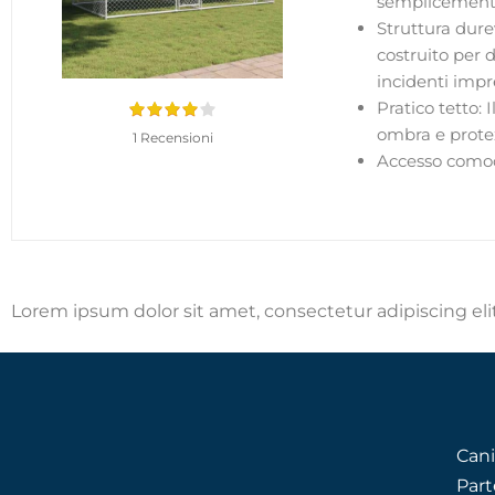
semplicemente t
Struttura durev
costruito per d
incidenti impr
Pratico tetto: 
ombra e protez
1 Recensioni
Accesso comodo:
Lorem ipsum dolor sit amet, consectetur adipiscing elit.
Cani
Part