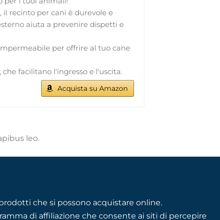
 per i tuoi animali!
 il recinto per cani è durevole e
esterno aiuta a prevenire dispetti e
o impermeabile per offrire al tuo cane
e facilitano l'ingresso e l'uscita.
Acquista su Amazon
apibus leo.
rodotti che si possono acquistare online.
mma di affiliazione che consente ai siti di percepire