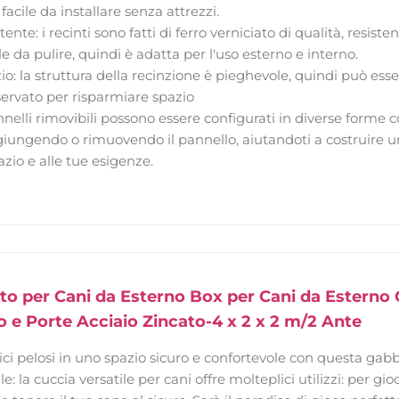
facile da installare senza attrezzi.
tente: i recinti sono fatti di ferro verniciato di qualità, resis
le da pulire, quindi è adatta per l'uso esterno e interno.
zio: la struttura della recinzione è pieghevole, quindi può e
servato per risparmiare spazio
pannelli rimovibili possono essere configurati in diverse form
iungendo o rimuovendo il pannello, aiutandoti a costruire u
azio e alle tue esigenze.
to per Cani da Esterno Box per Cani da Esterno
o e Porte Acciaio Zincato-4 x 2 x 2 m/2 Ante
mici pelosi in uno spazio sicuro e confortevole con questa gabb
ile: la cuccia versatile per cani offre molteplici utilizzi: per gi