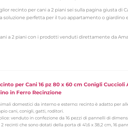
glior recinto per cani a 2 piani sei sulla pagina giusta di Ca
la soluzione perfetta per il tuo appartamento o giardino e
r cani a 2 piani con i prodotti venduti direttamente da Amazo
into per Cani 16 pz 80 x 60 cm Conigli Cuccioli
ino in Ferro Recinzione
imali domestici da interno e esterno: recinto è adatto per a
 cani, conigli, gatti, roditori.
lice: venduto in confezione da 16 pezzi di pannelli di dimens
e 2 recinti che sono dotati della porta di 41,6 x 38,2 cm, 16 pann