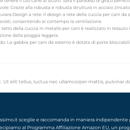
enere il tuo cane al sicuro. Sarà il paradiso di gioco perfetto
ole: Grazie alla robusta e robusta struttura in acciaio zincato,
urare.Design a rete: Il design a rete della cuccia per cani da 
evisti, consentendo al contempo la ventilazione.
Il tetto della cuccia in metallo per cani è realizzato in tessut
ione dalla pioggia leggera.
 La gabbia per cani da esterno è dotata di porte bloccabili, ch
 Ut elit tellus, luctus nec ullamcorper mattis, pulvinar d
ssimo.it sceglie e raccomanda in maniera indipendente p
ecipiamo al Programma Affiliazione Amazon EU, un progra