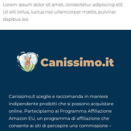
Lorem ipsum dolor sit amet, consectetur adipiscing elit.
Ut elit tellus, luctus nec ullamcorper mattis, pulvinar
dapibus leo.
Canissimo.it sceglie e raccomanda in maniera
indipendente prodotti che si possono acquistare
online. Partecipiamo al Programma Affiliazione
Amazon EU, un programma di affiliazione che
consente ai siti di percepire una commissione –