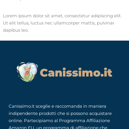
Lorem ipsum dolor sit amet, consectetur adipiscing elit.
Ut elit tellus, luctus nec ullamcorper mattis, pulvinar
dapibus leo.
Canissimo.it sceglie e raccomanda in maniera
indipendente prodotti che si possono acquistare
online. Partecipiamo al Programma Affiliazione
Amazon EU, un programma di affiliazione che