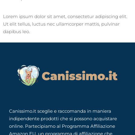
Lorem ipsum dolor sit amet, consectetur adipiscing elit.
Ut elit tellus, luctus nec ullamcorper mattis, pulvinar
dapibus leo.
Canissimo.it sceglie e raccomanda in maniera
indipendente prodotti che si possono acquistare
online. Partecipiamo al Programma Affiliazione
Amazon EU, un programma di affiliazione che