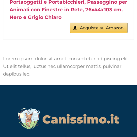
Portaoggetti e Portabicchieri, Passeggino per
Animali con Finestre in Rete, 76x44x103 cm,
Nero e Grigio Chiaro
Acquista su Amazon
Lorem ipsum dolor sit amet, consectetur adipiscing elit.
Ut elit tellus, luctus nec ullamcorper mattis, pulvinar
dapibus leo.