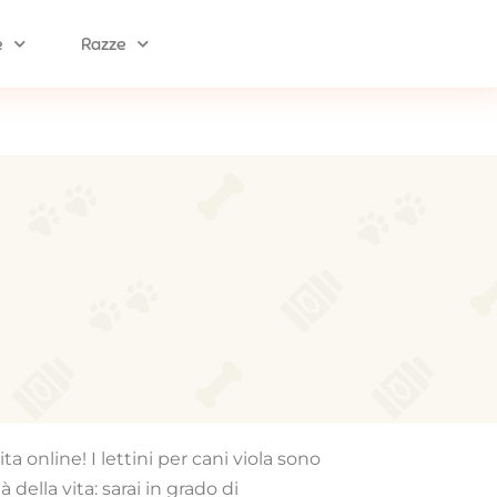
e
Razze
a online! I lettini per cani viola sono
ella vita: sarai in grado di