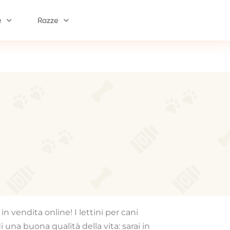
e
Razze
n vendita online! I lettini per cani
una buona qualità della vita: sarai in