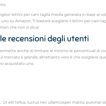
nto.
migliori lettini per cani taglia media generata in base al v
no su Amazon. Ti basterà scegliere il lettini per cani tag
n men che non si dica!
 le recensioni degli utenti
permette anche di limitare al minimo le percentuali di com
ul mercato è grande, altrettanto vero è che scegliere quell
nno acquistato uno.
 Ut elit tellus, luctus nec ullamcorper mattis, pulvinar d