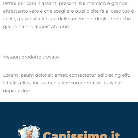
lettini per cani rilassanti presenti sul mercato è grande,
altrettanto vero è che scegliere quello che fa al caso tuo è
facile, grazie alla lettura delle recensioni degli utenti che
già ne hanno acquistato uno.
Nessun prodotto trovato
Lorem ipsum dolor sit amet, consectetur adipiscing elit.
Ut elit tellus, luctus nec ullamcorper mattis, pulvinar
dapibus leo.