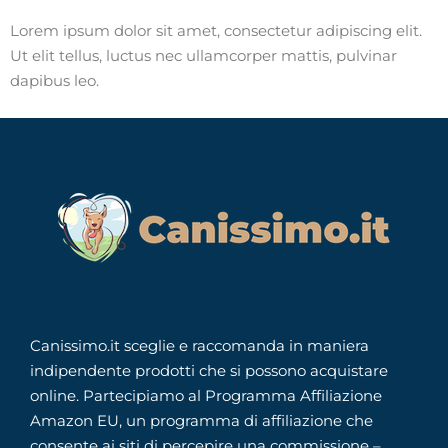
Lorem ipsum dolor sit amet, consectetur adipiscing elit.
Ut elit tellus, luctus nec ullamcorper mattis, pulvinar
dapibus leo.
Canissimo.it sceglie e raccomanda in maniera
indipendente prodotti che si possono acquistare
online. Partecipiamo al Programma Affiliazione
Amazon EU, un programma di affiliazione che
consente ai siti di percepire una commissione –