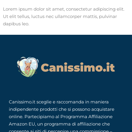
Lorem ipsum dolor sit amet, consectetur adipiscing elit.
Ut elit tellus, luctus nec ullamcorper mattis, pulvinar
dapibus leo.
Canissimo.it sceglie e raccomanda in maniera
indipendente prodotti che si possono acquistare
online. Partecipiamo al Programma Affiliazione
Amazon EU, un programma di affiliazione che
consente ai siti di percepire una commissione –