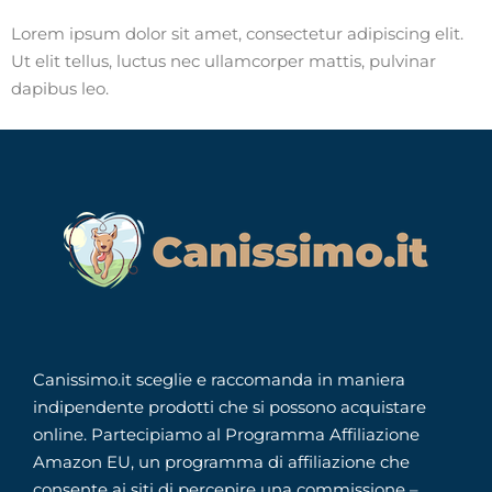
Lorem ipsum dolor sit amet, consectetur adipiscing elit.
Ut elit tellus, luctus nec ullamcorper mattis, pulvinar
dapibus leo.
Canissimo.it sceglie e raccomanda in maniera
indipendente prodotti che si possono acquistare
online. Partecipiamo al Programma Affiliazione
Amazon EU, un programma di affiliazione che
consente ai siti di percepire una commissione –