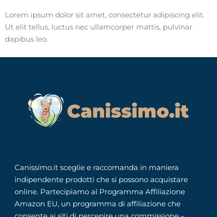
Lorem ipsum dolor sit amet, consectetur adipiscing elit.
Ut elit tellus, luctus nec ullamcorper mattis, pulvinar
dapibus leo.
Canissimo.it sceglie e raccomanda in maniera
indipendente prodotti che si possono acquistare
online. Partecipiamo al Programma Affiliazione
Amazon EU, un programma di affiliazione che
consente ai siti di percepire una commissione –