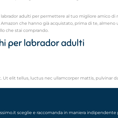
 labrador adulti per permettere al tuo migliore amico di r
ienti Amazon che hanno già acquistato, prima di te, almeno 
ello che stai comprando.
chi per labrador adulti
 Ut elit tellus, luctus nec ullamcorper mattis, pulvinar d
ssimo.it sceglie e raccomanda in maniera indipendente p