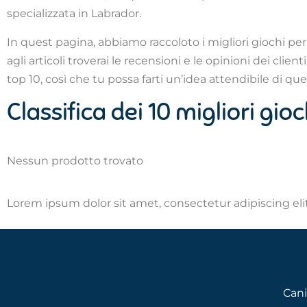
specializzata in Labrador.
In quest pagina, abbiamo raccoloto i migliori giochi per
agli articoli troverai le recensioni e le opinioni dei cl
top 10, così che tu possa farti un’idea attendibile di qu
Classifica dei 10 migliori gio
Nessun prodotto trovato
Lorem ipsum dolor sit amet, consectetur adipiscing elit.
Cani