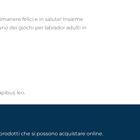
imanere felici e in salute! Insieme
uno dei giochi per labrador adulti in
apibus leo.
rodotti che si possono acquistare online.