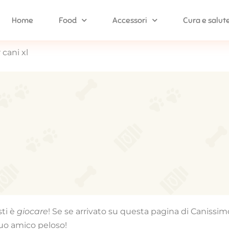
Home
Food
Accessori
Cura e salut
 cani xl
sti è
giocare
! Se se arrivato su questa pagina di Canissi
 tuo amico peloso!