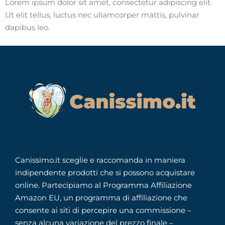
Lorem ipsum dolor sit amet, consectetur adipiscing elit.
Ut elit tellus, luctus nec ullamcorper mattis, pulvinar
dapibus leo.
Canissimo.it sceglie e raccomanda in maniera
indipendente prodotti che si possono acquistare
online. Partecipiamo al Programma Affiliazione
Amazon EU, un programma di affiliazione che
consente ai siti di percepire una commissione –
senza alcuna variazione del prezzo finale –