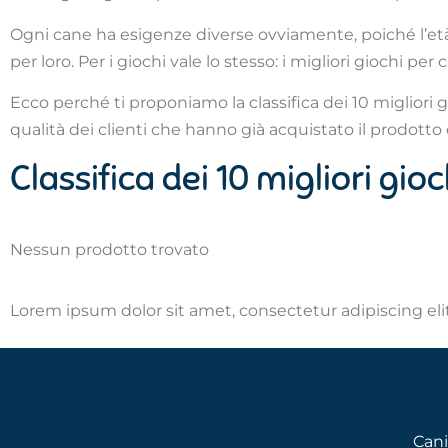
Ogni cane ha esigenze diverse ovviamente, poiché l’età, 
per loro. Per i giochi vale lo stesso: i migliori giochi per
Ecco perché ti proponiamo la classifica dei 10 migliori g
qualità dei clienti che hanno già acquistato il prodotto
Classifica dei 10 migliori gio
Nessun prodotto trovato
Lorem ipsum dolor sit amet, consectetur adipiscing elit.
Cani