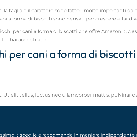
la taglia e il carattere sono fattori molto importanti da
 cani a forma di biscotti sono pensati per crescere e far dive
iochi per cani a forma di biscotti che offre Amazon.it, clas
 che hai adocchiato!
chi per cani a forma di biscotti
 Ut elit tellus, luctus nec ullamcorper mattis, pulvinar d
ssimo.it sceglie e raccomanda in maniera indipendente p