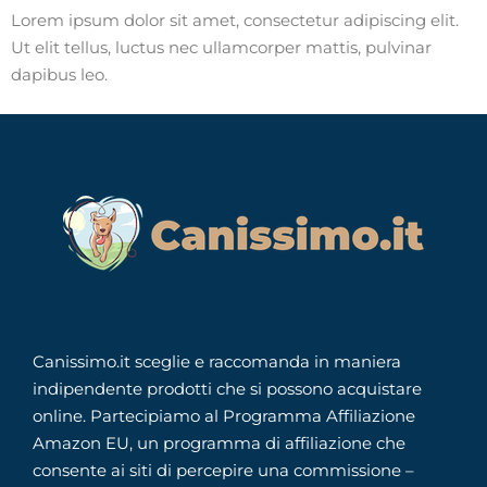
Lorem ipsum dolor sit amet, consectetur adipiscing elit.
Ut elit tellus, luctus nec ullamcorper mattis, pulvinar
dapibus leo.
Canissimo.it sceglie e raccomanda in maniera
indipendente prodotti che si possono acquistare
online. Partecipiamo al Programma Affiliazione
Amazon EU, un programma di affiliazione che
consente ai siti di percepire una commissione –