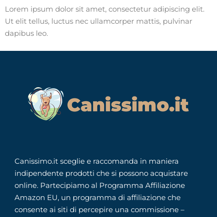
Lorem ipsum dolor sit amet, consectetur adipiscing elit.
Ut elit tellus, luctus nec ullamcorper mattis, pulvinar
dapibus leo.
Canissimo.it sceglie e raccomanda in maniera
indipendente prodotti che si possono acquistare
online. Partecipiamo al Programma Affiliazione
Amazon EU, un programma di affiliazione che
consente ai siti di percepire una commissione –