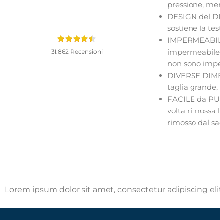
pressione, me
DESIGN del DIV
sostiene la tes
IMPERMEABILE 
impermeabile c
31.862 Recensioni
non sono imper
DIVERSE DIMENS
taglia grande,
FACILE da PULI
volta rimossa l
rimosso dal sa
Lorem ipsum dolor sit amet, consectetur adipiscing elit.