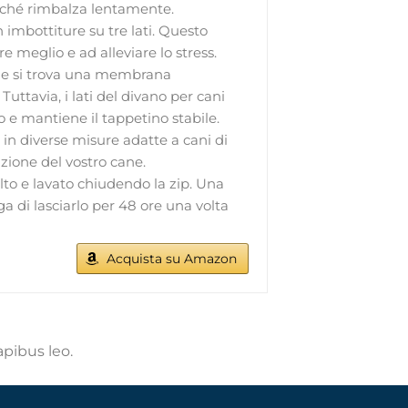
rché rimbalza lentamente.
imbottiture su tre lati. Questo
e meglio e ad alleviare lo stress.
ne si trova una membrana
ttavia, i lati del divano per cani
o e mantiene il tappetino stabile.
in diverse misure adatte a cani di
azione del vostro cane.
lto e lavato chiudendo la zip. Una
ega di lasciarlo per 48 ore una volta
Acquista su Amazon
apibus leo.