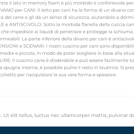
ntre il lato in memory foam è più morbido e confortevole pe
ANO per CANI: Il letto per cani ha la forma di un divano con 
ta del cane e gli dà un senso di sicurezza, aiutandolo a dormir
e ANTISCIVOLO: Sotto la morbida flanella della cuccia ca
he impedisce ai liquidi di penetrare e protegge la schiuma. Tu
meabili. La parte inferiore della divano per cani è antiscivol
IONI e SCENARI: I nostri cuscino per cani sono disponibili 
 media e piccola, in modo da poter scegliere in base alla situ
RE: Il cuscino cane è sfoderabile e può essere facilmente to
a spugna interna, è possibile pulire il resto in lavatrice. Si pr
cchetto per riacquistare la sua vera forma e spessore.
 Ut elit tellus, luctus nec ullamcorper mattis, pulvinar d