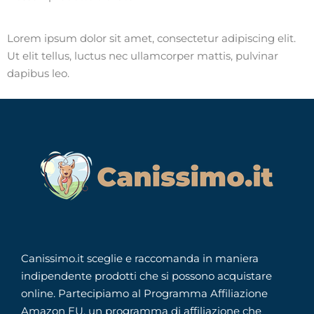
Lorem ipsum dolor sit amet, consectetur adipiscing elit.
Ut elit tellus, luctus nec ullamcorper mattis, pulvinar
dapibus leo.
Canissimo.it sceglie e raccomanda in maniera
indipendente prodotti che si possono acquistare
online. Partecipiamo al Programma Affiliazione
Amazon EU, un programma di affiliazione che