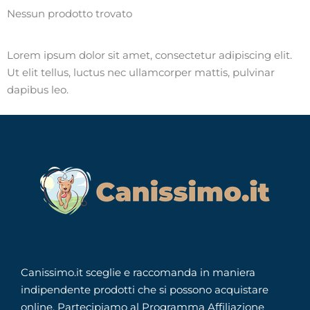
Nessun prodotto trovato
Lorem ipsum dolor sit amet, consectetur adipiscing elit.
Ut elit tellus, luctus nec ullamcorper mattis, pulvinar
dapibus leo.
Canissimo.it sceglie e raccomanda in maniera
indipendente prodotti che si possono acquistare
online. Partecipiamo al Programma Affiliazione