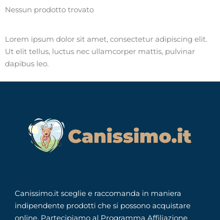
Nessun prodotto trovato
Lorem ipsum dolor sit amet, consectetur adipiscing elit.
Ut elit tellus, luctus nec ullamcorper mattis, pulvinar
dapibus leo.
Canissimo.it sceglie e raccomanda in maniera
indipendente prodotti che si possono acquistare
online. Partecipiamo al Programma Affiliazione