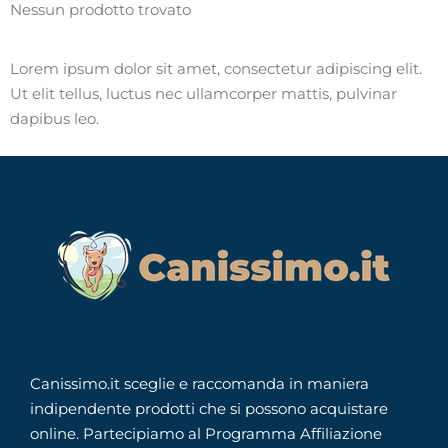
Nessun prodotto trovato
Lorem ipsum dolor sit amet, consectetur adipiscing elit.
Ut elit tellus, luctus nec ullamcorper mattis, pulvinar
dapibus leo.
Canissimo.it sceglie e raccomanda in maniera
indipendente prodotti che si possono acquistare
online. Partecipiamo al Programma Affiliazione