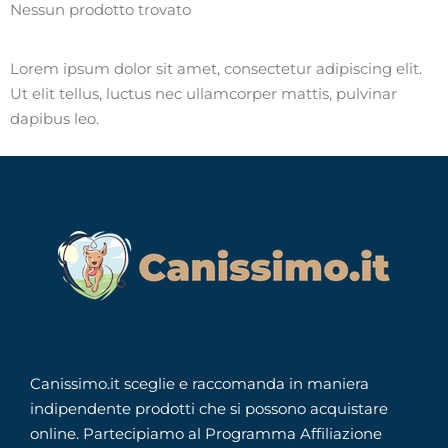
Nessun prodotto trovato
Lorem ipsum dolor sit amet, consectetur adipiscing elit.
Ut elit tellus, luctus nec ullamcorper mattis, pulvinar
dapibus leo.
Canissimo.it sceglie e raccomanda in maniera
indipendente prodotti che si possono acquistare
online. Partecipiamo al Programma Affiliazione