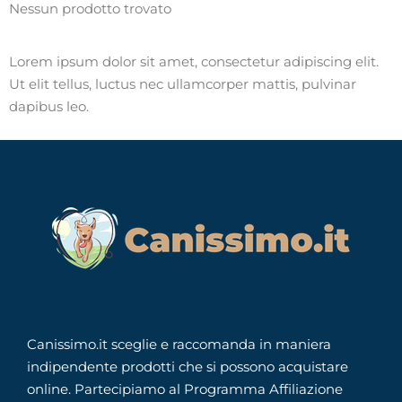
Nessun prodotto trovato
Lorem ipsum dolor sit amet, consectetur adipiscing elit.
Ut elit tellus, luctus nec ullamcorper mattis, pulvinar
dapibus leo.
Canissimo.it sceglie e raccomanda in maniera
indipendente prodotti che si possono acquistare
online. Partecipiamo al Programma Affiliazione