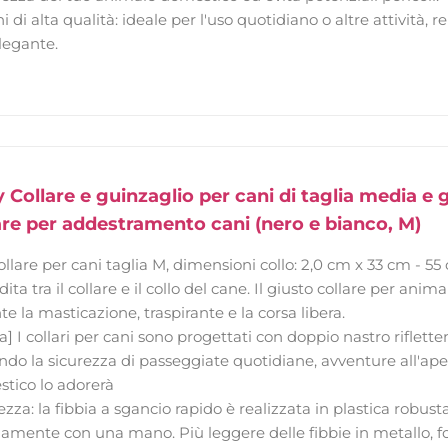
i di alta qualità: ideale per l'uso quotidiano o altre attività,
legante.
Collare e guinzaglio per cani di taglia media e 
lare per addestramento cani (nero e bianco, M)
ollare per cani taglia M, dimensioni collo: 2,0 cm x 33 cm - 55 c
 dita tra il collare e il collo del cane. Il giusto collare per ani
e la masticazione, traspirante e la corsa libera.
za] I collari per cani sono progettati con doppio nastro riflett
ndo la sicurezza di passeggiate quotidiane, avventure all'ape
tico lo adorerà
ezza: la fibbia a sgancio rapido è realizzata in plastica robust
idamente con una mano. Più leggere delle fibbie in metallo, 