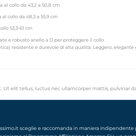
a al collo da 43,2 a 50,8 cm
 al collo da 48,3 a 55,9 cm
ollo 53,3-61 cm
ate e robusto anello a D per proteggere il collo
tica) resistente e durevole di alta qualità. Leggero, elegante
 Ut elit tellus, luctus nec ullamcorper mattis, pulvinar d
ssimo.it sceglie e raccomanda in maniera indipendente p