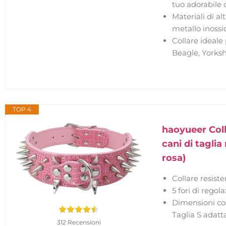
tuo adorabile d
Materiali di al
metallo inossid
Collare ideale
Beagle, Yorksh
TOP 4
haoyueer Colla
cani di taglia
rosa)
Collare resist
5 fori di regol
Dimensioni col
Taglia S adatta
312 Recensioni