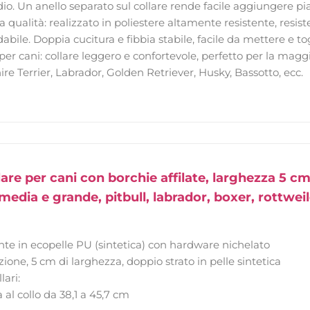
io. Un anello separato sul collare rende facile aggiungere pia
ta qualità: realizzato in poliestere altamente resistente, resist
abile. Doppia cucitura e fibbia stabile, facile da mettere e tog
 per cani: collare leggero e confortevole, perfetto per la mag
ire Terrier, Labrador, Golden Retriever, Husky, Bassotto, ecc.
re per cani con borchie affilate, larghezza 5 cm,
 media e grande, pitbull, labrador, boxer, rottweil
ente in ecopelle PU (sintetica) con hardware nichelato
azione, 5 cm di larghezza, doppio strato in pelle sintetica
lari:
 al collo da 38,1 a 45,7 cm