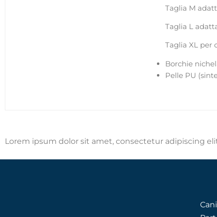
Taglia M adatt
Taglia L adatta
Taglia XL per c
Borchie nichel
Pelle PU (sinte
Lorem ipsum dolor sit amet, consectetur adipiscing elit.
Cani