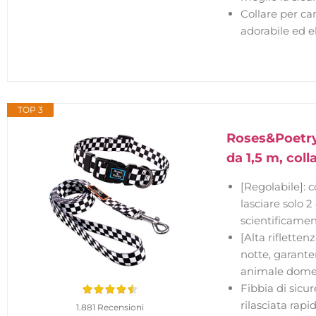
Collare per can
adorabile ed e
TOP 3
Roses&Poetry 
da 1,5 m, col
[Regolabile]: c
lasciare solo 2
scientificament
[Alta rifletten
notte, garante
animale domes
Fibbia di sicur
rilasciata rap
1.881 Recensioni