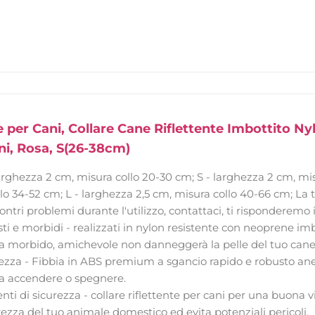
 per Cani, Collare Cane Riflettente Imbottito Ny
ani, Rosa, S(26-38cm)
arghezza 2 cm, misura collo 20-30 cm; S - larghezza 2 cm, mis
lo 34-52 cm; L - larghezza 2,5 cm, misura collo 40-66 cm; La 
scontri problemi durante l'utilizzo, contattaci, ti risponderemo 
sti e morbidi - realizzati in nylon resistente con neoprene im
ltra morbido, amichevole non danneggerà la pelle del tuo cane
rezza - Fibbia in ABS premium a sgancio rapido e robusto anell
a accendere o spegnere.
enti di sicurezza - collare riflettente per cani per una buona vi
rezza del tuo animale domestico ed evita potenziali pericoli.