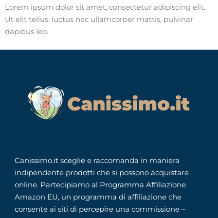
Lorem ipsum dolor sit amet, consectetur adipiscing elit.
Ut elit tellus, luctus nec ullamcorper mattis, pulvinar
dapibus leo.
Canissimo.it sceglie e raccomanda in maniera
indipendente prodotti che si possono acquistare
online. Partecipiamo al Programma Affiliazione
Amazon EU, un programma di affiliazione che
consente ai siti di percepire una commissione –