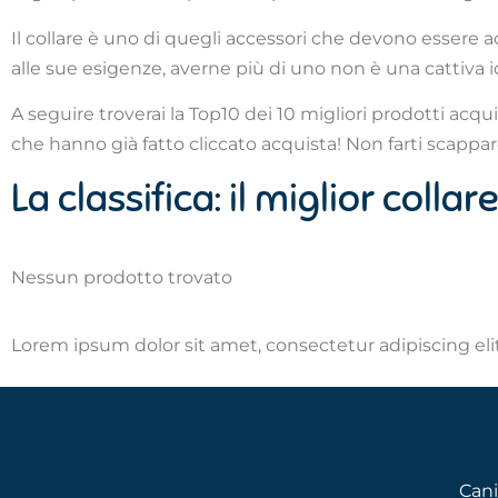
Il collare è uno di quegli accessori che devono essere 
alle sue esigenze, averne più di uno non è una cattiva 
A seguire troverai la Top10 dei 10 migliori prodotti acqu
che hanno già fatto cliccato acquista! Non farti scappare 
La classifica: il miglior colla
Nessun prodotto trovato
Lorem ipsum dolor sit amet, consectetur adipiscing elit.
Cani