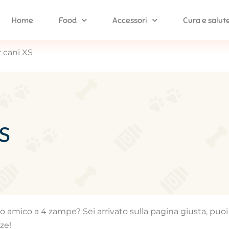
Home
Food
Accessori
Cura e salut
r cani XS
XS
tuo amico a 4 zampe? Sei arrivato sulla pagina giusta, puoi 
ze!