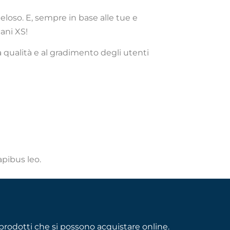
loso. E, sempre in base alle tue e
ani XS!
a qualità e al gradimento degli utenti
apibus leo.
rodotti che si possono acquistare online.