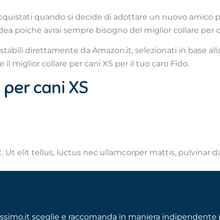
acquistati quando si decide di adottare un nuovo amico pe
idea poiché avrai sempre bisogno del miglior collare per c
istabili direttamente da Amazon.it, selezionati in base all
il miglior collare per cani XS per il tuo caro Fido.
re per cani XS
 Ut elit tellus, luctus nec ullamcorper mattis, pulvinar d
ssimo.it sceglie e raccomanda in maniera indipendente p