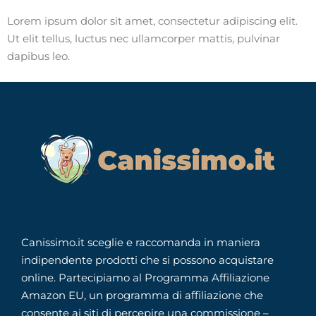
Lorem ipsum dolor sit amet, consectetur adipiscing elit.
Ut elit tellus, luctus nec ullamcorper mattis, pulvinar
dapibus leo.
Canissimo.it sceglie e raccomanda in maniera
indipendente prodotti che si possono acquistare
online. Partecipiamo al Programma Affiliazione
Amazon EU, un programma di affiliazione che
consente ai siti di percepire una commissione –