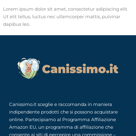
Lorem ipsum dolor sit amet, consectetur adipiscing elit.
Ut elit tellus, luctus nec ullamcorper mattis, pulvinar
dapibus leo.
Canissimo.it sceglie e raccomanda in maniera
indipendente prodotti che si possono acquistare
online. Partecipiamo al Programma Affiliazione
Amazon EU, un programma di affiliazione che
consente ai siti di percepire una commissione –