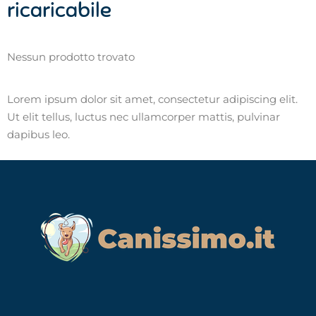
ricaricabile
Nessun prodotto trovato
Lorem ipsum dolor sit amet, consectetur adipiscing elit.
Ut elit tellus, luctus nec ullamcorper mattis, pulvinar
dapibus leo.