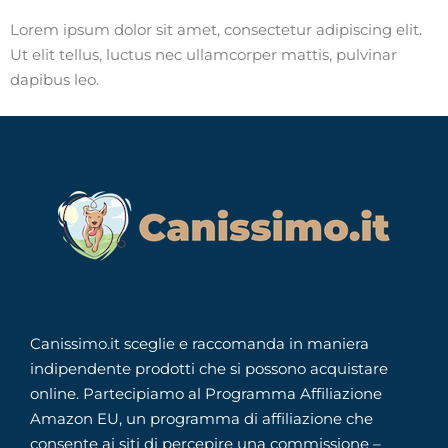
Lorem ipsum dolor sit amet, consectetur adipiscing elit.
Ut elit tellus, luctus nec ullamcorper mattis, pulvinar
dapibus leo.
Canissimo.it sceglie e raccomanda in maniera
indipendente prodotti che si possono acquistare
online. Partecipiamo al Programma Affiliazione
Amazon EU, un programma di affiliazione che
consente ai siti di percepire una commissione –