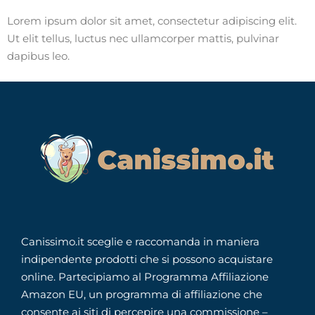
Lorem ipsum dolor sit amet, consectetur adipiscing elit.
Ut elit tellus, luctus nec ullamcorper mattis, pulvinar
dapibus leo.
Canissimo.it sceglie e raccomanda in maniera
indipendente prodotti che si possono acquistare
online. Partecipiamo al Programma Affiliazione
Amazon EU, un programma di affiliazione che
consente ai siti di percepire una commissione –