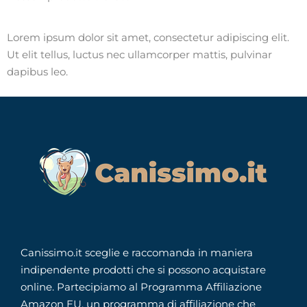
Lorem ipsum dolor sit amet, consectetur adipiscing elit.
Ut elit tellus, luctus nec ullamcorper mattis, pulvinar
dapibus leo.
Canissimo.it sceglie e raccomanda in maniera
indipendente prodotti che si possono acquistare
online. Partecipiamo al Programma Affiliazione
Amazon EU, un programma di affiliazione che