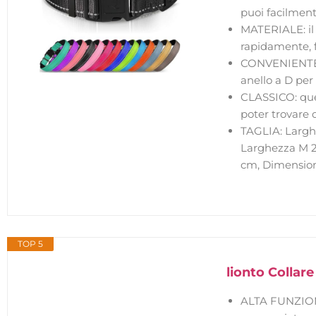
puoi facilment
MATERIALE: il 
rapidamente, f
CONVENIENTE: f
anello a D per
CLASSICO: ques
poter trovare 
TAGLIA: Largh
Larghezza M 2
cm, Dimension
TOP 5
lionto Collar
ALTA FUNZIONAL