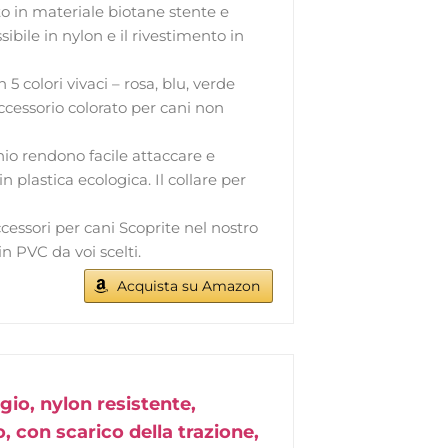
to in materiale biotane stente e
sibile in nylon e il rivestimento in
n 5 colori vivaci – rosa, blu, verde
ccessorio colorato per cani non
onio rendono facile attaccare e
n plastica ecologica. Il collare per
essori per cani Scoprite nel nostro
in PVC da voi scelti.
Acquista su Amazon
gio, nylon resistente,
 con scarico della trazione,