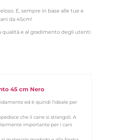
loso. E, sempre in base alle tue e
 cani da 45cm!
a qualità e al gradimento degli utenti
mento 45 cm Nero
idamente ed è quindi l’ideale per
isce che il cane si strangoli. A
icolarmente importante per i cani
 materiale morbido e alla forma