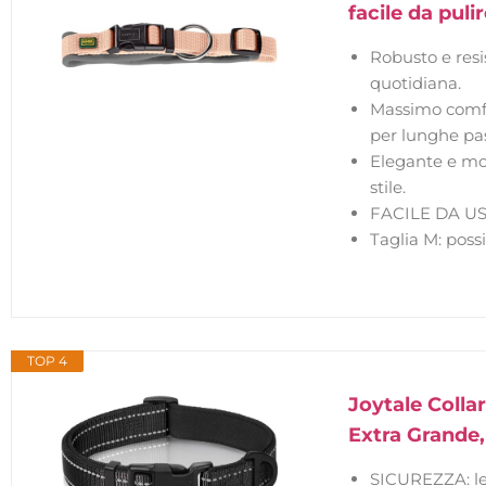
facile da pulir
Robusto e resis
quotidiana.
Massimo comfor
per lunghe pa
Elegante e mod
stile.
FACILE DA USAR
Taglia M: poss
TOP 4
Joytale Colla
Extra Grande
SICUREZZA: le 