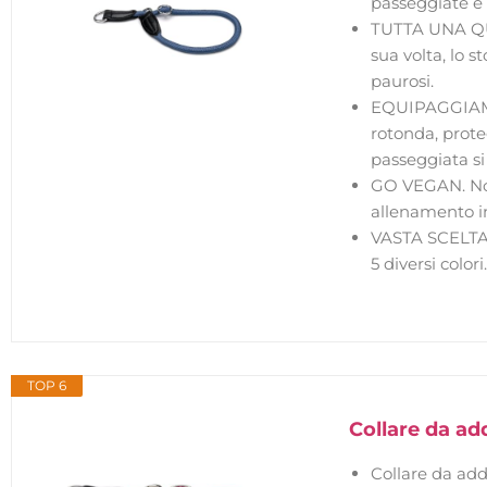
passeggiate e 
TUTTA UNA QUE
sua volta, lo 
paurosi.
EQUIPAGGIAMEN
rotonda, prote
passeggiata si
GO VEGAN. Non 
allenamento in
VASTA SCELTA. 
5 diversi color
TOP 6
Collare da a
Collare da ad