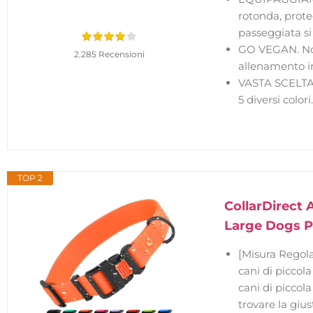
rotonda, prote
passeggiata si
GO VEGAN. Non 
2.285 Recensioni
allenamento in
VASTA SCELTA. 
5 diversi color
TOP 2
CollarDirect 
Large Dogs Pu
[Misura Regolab
cani di piccol
cani di piccola
trovare la giu