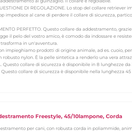
addestramento al guinzaglio. Il collare è regolabile.
STIONE DI REGOLAZIONE. Lo stop del collare retriever imped
stop impedisce al cane di perdere il collare di sicurezza, part
TO PERFETTO. Questo collare da addestramento, grazie al
gge il pelo del vostro amico, è comodo da indossare e resiste
 trasforma in un'avventura.
impieghiamo prodotti di origine animale, ad es. cuoio, per 
 robusto nylon. È la pelle sintetica a renderlo una vera attraz
Questo collare di sicurezza è disponibile in 8 lunghezze da
i. Questo collare di sicurezza è disponibile nella lunghezza 45
ddestramento Freestyle, 45/10lampone, Corda
destramento per cani, con robusta corda in poliammide, anim