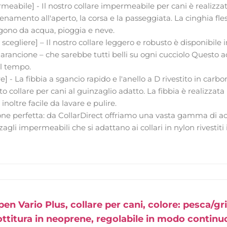
meabile] - Il nostro collare impermeabile per cani è realizza
lenamento all'aperto, la corsa e la passeggiata. La cinghia fles
gono da acqua, pioggia e neve.
ui scegliere] – Il nostro collare leggero e robusto è disponibile i
arancione – che sarebbe tutti belli su ogni cucciolo Questo a
il tempo.
e] - La fibbia a sgancio rapido e l'anello a D rivestito in carb
o collare per cani al guinzaglio adatto. La fibbia è realizzata i
 inoltre facile da lavare e pulire.
e perfetta: da CollarDirect offriamo una vasta gamma di acc
agli impermeabili che si adattano ai collari in nylon rivestiti 
 Vario Plus, collare per cani, colore: pesca/gri
titura in neoprene, regolabile in modo continuo,