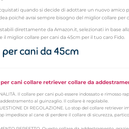
acquistati quando si decide di adottare un nuovo amico pe
idea poiché avrai sempre bisogno del miglior collare per
istabili direttamente da Amazon.it, selezionati in base all
 il miglior collare per cani da 45cm per il tuo caro Fido.
are per cani da 45cm
e per cani collare retriever collare da addestra
ITÀ. Il collare per cani può essere indossato e rimosso rap
addestramento al guinzaglio. Il collare è regolabile.
STIONE DI REGOLAZIONE. Lo stop del collare retriever imped
stop impedisce al cane di perdere il collare di sicurezza, part
TO PERFETTO. Questo collare da addestramento, grazie al