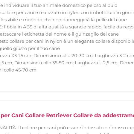
e individuare il tuo animale domestico peloso al buio
collare per cani è realizzato in nylon con imbottitura in gom
lessibile e morbido che non danneggerà la pelle del cane
ibbia in ABS di alta qualità a sgancio rapido, facile da regol
 attaccare l'etichetta del nome e il guinzaglio del cane
to collare per cani in nylon è un elegante collare disponibile 
quello giusto per il tuo cane
ezza XS 1,5 cm, Dimensioni collo 20-30 cm; Larghezza S 2 cm
,5 cm, Dimensioni collo 35-50 cm; Larghezza L 2,5 cm, Dimen
i collo 45-70 cm
e per Cani Collare Retriever Collare da addestr
ITÀ. Il collare per cani può essere indossato e rimosso rap