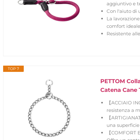
aggiuntivo e te
Con l'aiuto di 
La lavorazione
comfort ideale
Resistente alle
TOP 7
PETTOM Collar
Catena Cane T
【ACCIAIO INOS
resistenza a m
【ARTIGIANATO 
una superficie 
【COMFORT E CO