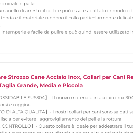
rminali in pelle.
un anello di arresto, il collare può essere adattato in modo ot
 tonda e il materiale rendono il collo particolarmente delicato
.
 intemperie e facile da pulire e può quindi essere utilizzato i
e Strozzo Cane Acciaio Inox, Collari per Cani Re
aglia Grande, Media e Piccola
SIDABILE SUS304】- Il nuovo materiale in acciaio inox 304 
orsi e ruggine
DI ALTA QUALITÀ】- I nostri collari per cani sono saldati se
liscia per evitare l'aggrovigliamento dei peli e la rottura
NTROLLO】- Questo collare è ideale per addestrare il tuo c