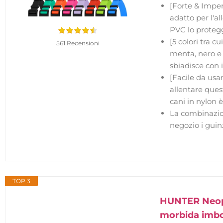
[Forte & Imper
adatto per l'al
PVC lo proteg
[5 colori tra c
561 Recensioni
menta, nero e 
sbiadisce con 
[Facile da usar
allentare quest
cani in nylon è
La combinazion
negozio i guinz
TOP 3
HUNTER Neopen
morbida imbot