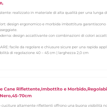
e,
tente: realizzato in materiale di alta qualità per una lunga du
t: design ergonomico e morbida imbottitura garantiscono co
sseggiate.
erna: design accattivante con combinazioni di colori accatti
E: facile da regolare e chiusure sicure per una rapida applic
ibilità di regolazione 40 – 45 cm | larghezza 2,0 cm
re Cane Riflettente,Imbottito e Morbido,Regolabil
,Nero,45-70cm
cuciture altamente riflettenti offrono una buona visibilità no