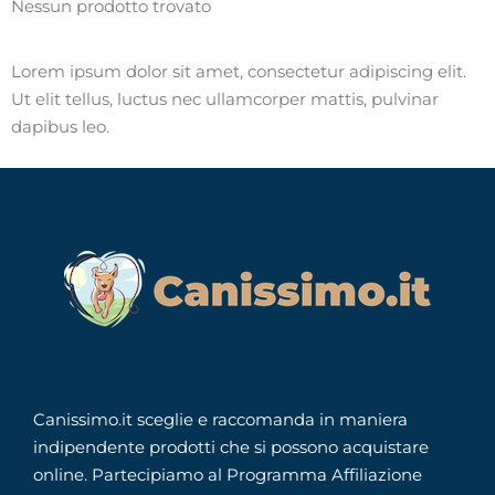
Nessun prodotto trovato
Lorem ipsum dolor sit amet, consectetur adipiscing elit.
Ut elit tellus, luctus nec ullamcorper mattis, pulvinar
dapibus leo.
Canissimo.it sceglie e raccomanda in maniera
indipendente prodotti che si possono acquistare
online. Partecipiamo al Programma Affiliazione