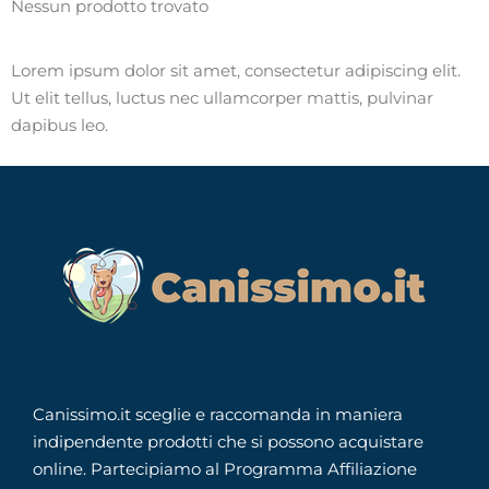
Nessun prodotto trovato
Lorem ipsum dolor sit amet, consectetur adipiscing elit.
Ut elit tellus, luctus nec ullamcorper mattis, pulvinar
dapibus leo.
Canissimo.it sceglie e raccomanda in maniera
indipendente prodotti che si possono acquistare
online. Partecipiamo al Programma Affiliazione