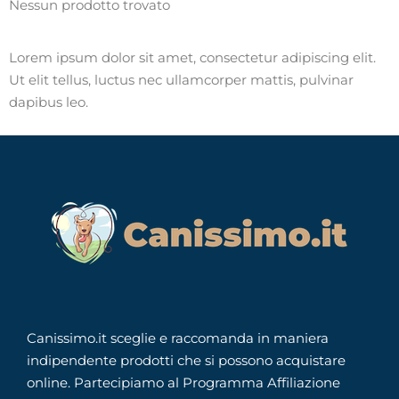
Nessun prodotto trovato
Lorem ipsum dolor sit amet, consectetur adipiscing elit.
Ut elit tellus, luctus nec ullamcorper mattis, pulvinar
dapibus leo.
Canissimo.it sceglie e raccomanda in maniera
indipendente prodotti che si possono acquistare
online. Partecipiamo al Programma Affiliazione