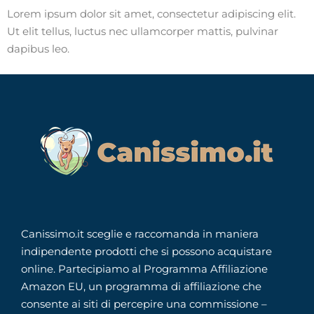
Lorem ipsum dolor sit amet, consectetur adipiscing elit.
Ut elit tellus, luctus nec ullamcorper mattis, pulvinar
dapibus leo.
Canissimo.it sceglie e raccomanda in maniera
indipendente prodotti che si possono acquistare
online. Partecipiamo al Programma Affiliazione
Amazon EU, un programma di affiliazione che
consente ai siti di percepire una commissione –