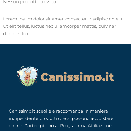
Nessun prodotto trovato
Lorem ipsum dolor sit amet, consectetur adipiscing elit.
Ut elit tellus, luctus nec ullamcorper mattis, pulvinar
dapibus leo.
Canissimo.it sceglie e raccomanda in maniera
indipendente prodotti che si possono acquistare
online. Partecipiamo al Programma Affiliazione