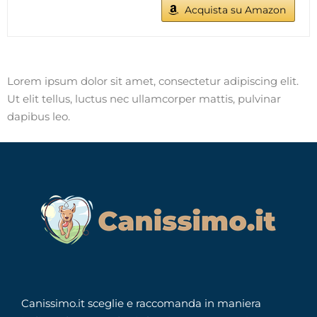
Acquista su Amazon
Lorem ipsum dolor sit amet, consectetur adipiscing elit.
Ut elit tellus, luctus nec ullamcorper mattis, pulvinar
dapibus leo.
Canissimo.it sceglie e raccomanda in maniera